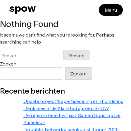
Skip
spow
Menu
to
content
Nothing Found
It seems we can’t find what you’re looking for. Perhaps
searching can help.
Zoeken
naar:
Zoeken
Zoeken
Recente berichten
Update project ‘Expertisedeling en -bundeling’
Denk mee in de Klankbordgroep SPOW
De regio in beeld: vijf jaar ‘Samen Goud’ op De
Kameleon
Terugblik Netwerkbijeenkomst 4 juni – 2026