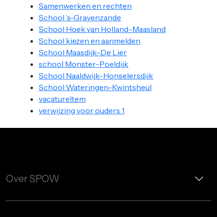
Samenwerken en rechten
School ’s-Gravenzande
School Hoek van Holland-Maasland
School kiezen en aanmelden
School Maasdijk-De Lier
school Monster-Poeldijk
School Naaldwijk-Honselersdijk
School Wateringen-Kwintsheul
vacatureItem
verwijzing voor ouders 1
Over SPOW