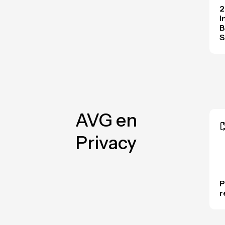
2
I
B
AVG en
Privacy
P
r