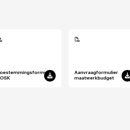
oestemmingsformulier
Aanvraagformulier
BOSK
maatwerkbudget