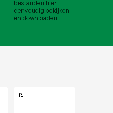
bestanden hier
eenvoudig bekijken
en downloaden.