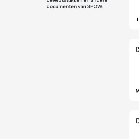
beleidsstukken en andere
documenten van SPOW.
T
M