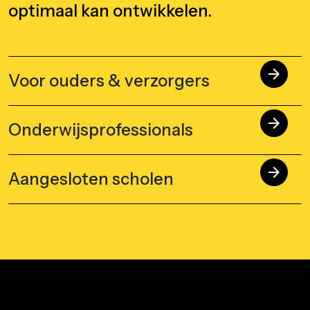
optimaal kan ontwikkelen.
arrow_forward
Voor ouders & verzorgers
arrow_forward
Onderwijsprofessionals
arrow_forward
Aangesloten scholen