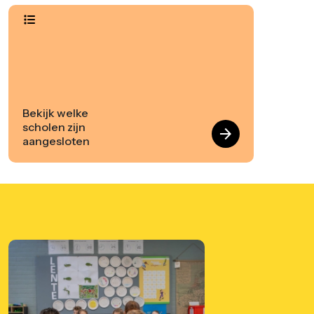
Bekijk welke
scholen zijn
arrow_forward
aangesloten