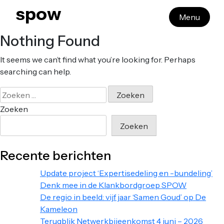
Skip
spow
Menu
to
content
Nothing Found
It seems we can’t find what you’re looking for. Perhaps
searching can help.
Zoeken
naar:
Zoeken
Zoeken
Recente berichten
Update project ‘Expertisedeling en -bundeling’
Denk mee in de Klankbordgroep SPOW
De regio in beeld: vijf jaar ‘Samen Goud’ op De
Kameleon
Terugblik Netwerkbijeenkomst 4 juni – 2026