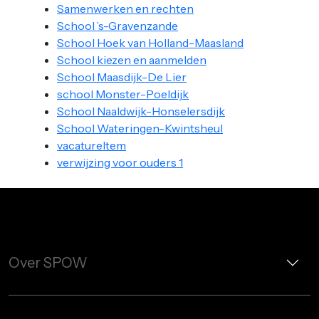
Samenwerken en rechten
School ’s-Gravenzande
School Hoek van Holland-Maasland
School kiezen en aanmelden
School Maasdijk-De Lier
school Monster-Poeldijk
School Naaldwijk-Honselersdijk
School Wateringen-Kwintsheul
vacatureItem
verwijzing voor ouders 1
Over SPOW