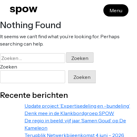
Skip
spow
Menu
to
content
Nothing Found
It seems we can’t find what you’re looking for. Perhaps
searching can help.
Zoeken
naar:
Zoeken
Zoeken
Recente berichten
Update project ‘Expertisedeling en -bundeling’
Denk mee in de Klankbordgroep SPOW
De regio in beeld: vijf jaar ‘Samen Goud’ op De
Kameleon
Terugblik Netwerkbijeenkomst 4 juni – 2026