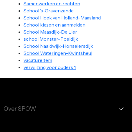
Samenwerken en rechten
School ’s-Gravenzande
School Hoek van Holland-Maasland
School kiezen en aanmelden
School Maasdijk-De Lier
school Monster-Poeldijk
School Naaldwijk-Honselersdijk
School Wateringen-Kwintsheul
vacatureItem
verwijzing voor ouders 1
Over SPOW