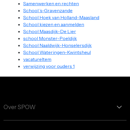
Samenwerken en rechten
School ’s-Gravenzande
School Hoek van Holland-Maasland
School kiezen en aanmelden
School Maasdijk-De Lier
school Monster-Poeldijk
School Naaldwijk-Honselersdijk
School Wateringen-Kwintsheul
vacatureItem
verwijzing voor ouders 1
Over SPOW