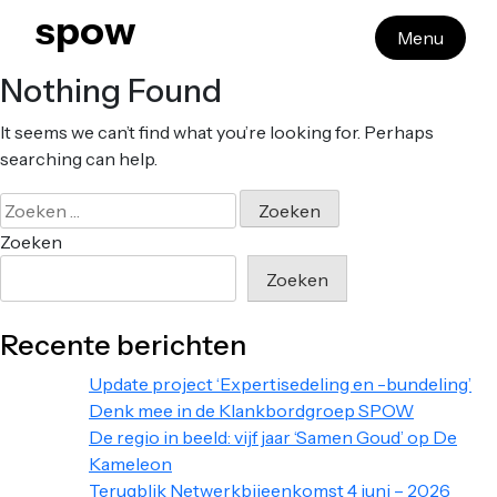
Skip
spow
Menu
to
content
Nothing Found
It seems we can’t find what you’re looking for. Perhaps
searching can help.
Zoeken
naar:
Zoeken
Zoeken
Recente berichten
Update project ‘Expertisedeling en -bundeling’
Denk mee in de Klankbordgroep SPOW
De regio in beeld: vijf jaar ‘Samen Goud’ op De
Kameleon
Terugblik Netwerkbijeenkomst 4 juni – 2026